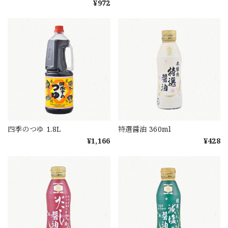
¥972
四季のつゆ 1.8L
特選醤油 360ml
¥1,166
¥428