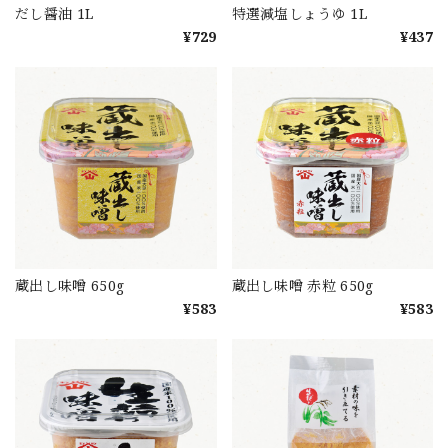
だし醤油 1L
特選減塩しょうゆ 1L
¥729
¥437
蔵出し味噌 650g
蔵出し味噌 赤粒 650g
¥583
¥583