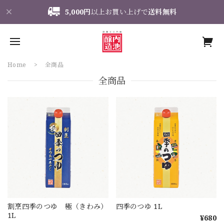
5,000円
以上お買い上げで
送料無料
Home
全商品
全商品
割烹四季のつゆ 極（きわみ）
四季のつゆ 1L
1L
¥680