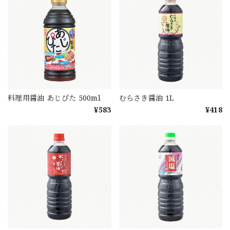
料理用醤油 あじぴた 500ml
むらさき醤油 1L
¥583
¥418