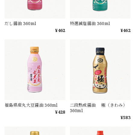
だし醤油 360ml
特選減塩醤油 360ml
¥462
¥462
福島県産丸大豆醤油 360ml
二段熟成醤油 極（きわみ）
360ml
¥428
¥583