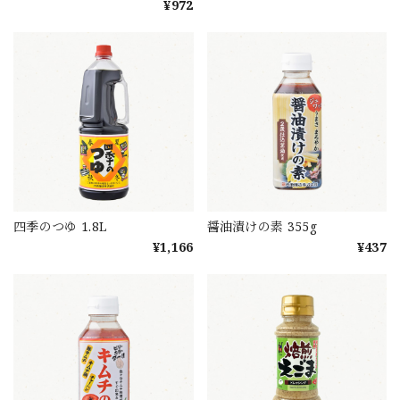
¥972
四季のつゆ 1.8L
醤油漬けの素 355g
¥1,166
¥437