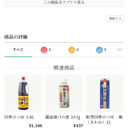
この商品をアプリで見る
通報する
商品の評価
すべて
0
0
0
関連商品
四季のつゆ 1.8L
醤油漬けの素 355g
割烹四季のつゆ 極
（きわみ）1L
¥1,166
¥437