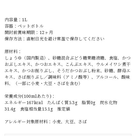
内容量：1L
容器：ペットボトル
開封前賞味期限：12ヶ月
保存方法：直射日光を避け常温で保存してください
原材料：
しょうゆ（国内製造）、砂糖混合ぶどう糖果糖液糖、食塩、かつ
おぶしエキス、かつおエキス、こんぶエキス、ウルメイワシ煮干
エキス、かつお削りぶし、そうだかつおぶし粉末、砂糖、酵母エ
キス、さば削りぶし／調味料（アミノ酸等）、アルコール、酸味
料、（一部に小麦・大豆・さばを含む）
栄養成分(100mlあたり)：
エネルギー167kcal たんぱく質5.3g 脂質0g 炭水化物
31.4g 食塩相当量15.1g 推定値
アレルギー対象原材料：小麦、大豆、さば